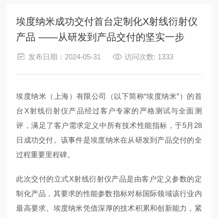
埃度纳米成功交付首台定制化X射线衍射仪
产品 ——从研发到产品交付的坚实一步
发布日期：2024-05-31
访问次数: 1333
埃度纳米（上海）有限公司（以下简称“埃度纳米”）
的首
台
X射线衍射仪产品经过客户
专家
的严格测试与全面测
评，
满足了
客户
需求定义中
所有技术性能指标，
于5月28
日
成功交付。
该事件是
埃度纳米
在
从研发到产品交付的全
过程
重要里程碑
。
此次交付
的立式
X射线衍射仪产品是
由客户定义参数
的定
制化
产品，其要求的性能参数指标对标国际领域该行业内
最高要求。
埃度纳米凭借深厚的技术积累和创新能力，
紧